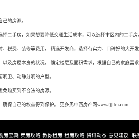
自己的房源。
选择二手房，如果想要降低交通生活成本，可以选择市区内的二手房
付、税费、装修等费用。 精选开发商，选择有实力、口碑好的大开
，以及房屋本身的状况。 确定楼层及面积需求，根据自己的家庭需
厨明卫、动静分明的户型。
避免购买到不合法的房源。
自己的权益得到保护。 更多见中西房产网www.fjjlfm.com
购房宝典
|
卖房攻略
|
教你租房
|
租房攻略
|
资讯动态
|
意见建议
|
联